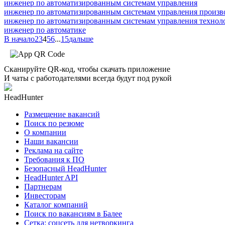
инженер по автоматизированным системам управления
инженер по автоматизированным системам управления произв
инженер по автоматизированным системам управления технол
инженер по автоматике
В начало
2
3
4
5
6
...
15
дальше
Сканируйте QR-код, чтобы скачать приложение
И чаты с работодателями всегда будут под рукой
HeadHunter
Размещение вакансий
Поиск по резюме
О компании
Наши вакансии
Реклама на сайте
Требования к ПО
Безопасный HeadHunter
HeadHunter API
Партнерам
Инвесторам
Каталог компаний
Поиск по вакансиям в Балее
Сетка: соцсеть для нетворкинга