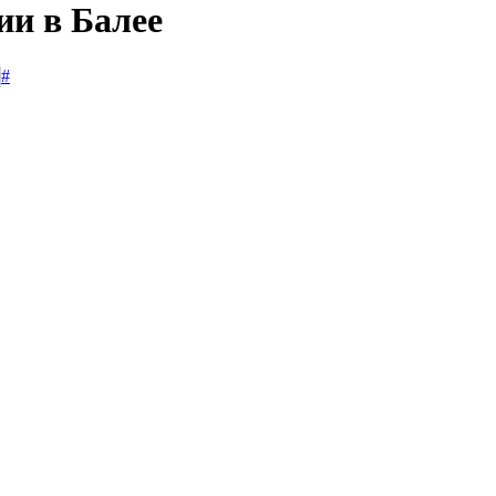
ии в Балее
#