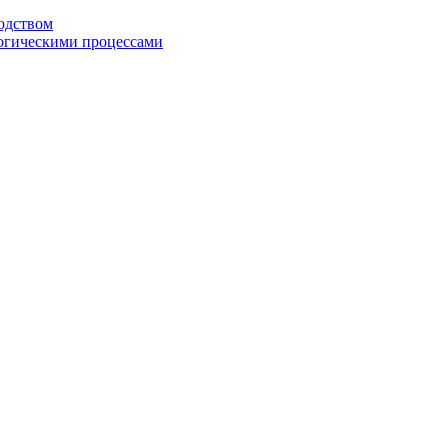
одством
огическими процессами