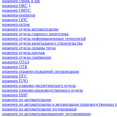
инженер ОВиК и ВК
инженер ОКС
1
инженер ОМТС
инженер-оператор
инженер ОПС
инженер-оптик
инженер отдела автоматизации
инженер отдела главного энергетика
инженер отдела информационных технологий
инженер отдела капитального строительства
инженер отдела охраны труда
инженер отдела продаж
инженер отдела снабжения
инженер ОТиЗ
инженер ОТК
инженер охранно-пожарной сигнализации
инженер ПГС
инженер ПДО
инженер планово-диспетчерского отдела
инженер планово-производственного отдела
инженер ПНР
инженер по автоматизации
инженер по автоматизации и механизации производственных 
инженер по автоматизации тестирования
инженер по автоматизированному тестированию