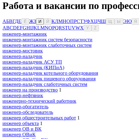
Работа и вакансии по професс
А
Б
В
Г
Д
Е
Ж
З
К
Л
М
Н
О
П
Р
С
Т
У
Ф
Х
Ц
Ч
Ш
Э
Ю
Ё
И
Й
Щ
Ы
Я
A
B
C
D
E
F
G
H
I
J
K
L
M
N
O
P
Q
R
S
T
U
V
W
X
Y
Z
инженер-монтажник
инженер-монтажник систем безопасности
инженер-монтажник слаботочных систем
инженер-мостовик
инженер-наладчик
инженер-наладчик АСУ ТП
инженер-наладчик (КИПиА)
инженер-наладчик котельного оборудования
инженер-наладчик пищевого оборудования
инженер-наладчик слаботочных систем
инженер на производство
1
инженер-нефтяник
инженерно-технический работник
инженер-обогатитель
инженер-обследователь
инженер общестроительных работ
1
инженер объекта
1
инженер ОВ и ВК
инженер ОВиК