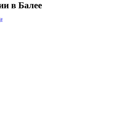
ии в Балее
#