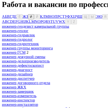
Работа и вакансии по професс
А
Б
В
Г
Д
Е
Ж
З
К
Л
М
Н
О
П
Р
С
Т
У
Ф
Х
Ц
Ч
Ш
Э
Ю
Ё
И
Й
Щ
Ы
Я
A
B
C
D
E
F
G
H
I
J
K
L
M
N
O
P
Q
R
S
T
U
V
W
X
Y
Z
инженер-геодезист камеральной группы
инженер-геолог
инженер-гидравлик
инженер-гидролог
инженер-гидротехник
инженер группы мониторинга
инженер ГСМ
2
инженер дежурной смены
инженер-делопроизводитель
инженер-дефектоскопист
инженер-диагност
инженер-дизайнер
инженер-диспетчер
инженер договорного отдела
инженер ЖКХ
инженер-замерщик
инженер-измеритель
инженер-инспектор
инженер-инсталлятор