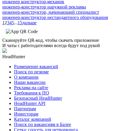
инженер конструктор-механик
инженер-конструктор наружной рекламы
инженер-конструктор, начинающий специалист
инженер-конструктор нестандартного оборудования
1
2
3
4
5
...
15
дальше
Сканируйте QR-код, чтобы скачать приложение
И чаты с работодателями всегда будут под рукой
HeadHunter
Размещение вакансий
Поиск по резюме
О компании
Наши вакансии
Реклама на сайте
Требования к ПО
Безопасный HeadHunter
HeadHunter API
Партнерам
Инвесторам
Каталог компаний
Поиск по вакансиям в Балее
Сетка: соцсеть для нетворкинга