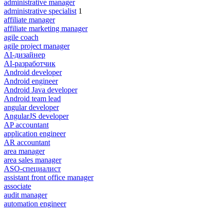
administrative manager
administrative specialist
1
affiliate manager
affiliate marketing manager
agile coach
agile project manager
AI-дизайнер
AI-разработчик
Android developer
Android engineer
Android Java developer
Android team lead
angular developer
AngularJS developer
AP accountant
application engineer
AR accountant
area manager
area sales manager
ASO-специалист
assistant front office manager
associate
audit manager
automation engineer