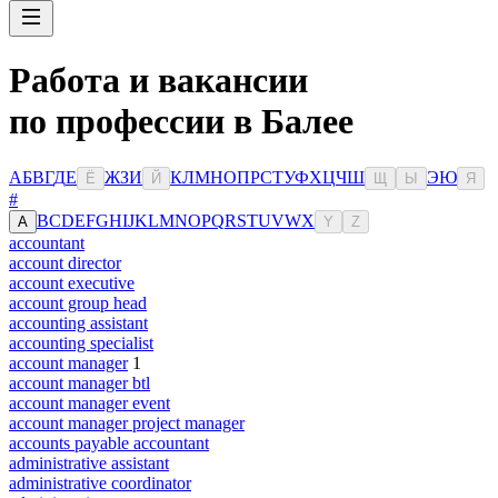
Работа и вакансии
по профессии в Балее
А
Б
В
Г
Д
Е
Ж
З
И
К
Л
М
Н
О
П
Р
С
Т
У
Ф
Х
Ц
Ч
Ш
Э
Ю
Ё
Й
Щ
Ы
Я
#
B
C
D
E
F
G
H
I
J
K
L
M
N
O
P
Q
R
S
T
U
V
W
X
A
Y
Z
accountant
account director
account executive
account group head
accounting assistant
accounting specialist
account manager
1
account manager btl
account manager event
account manager project manager
accounts payable accountant
administrative assistant
administrative coordinator