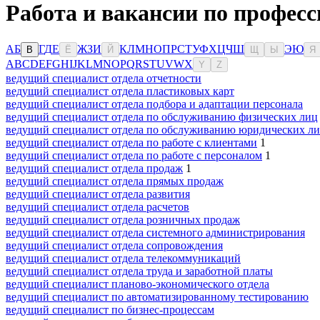
Работа и вакансии по професс
А
Б
Г
Д
Е
Ж
З
И
К
Л
М
Н
О
П
Р
С
Т
У
Ф
Х
Ц
Ч
Ш
Э
Ю
В
Ё
Й
Щ
Ы
Я
A
B
C
D
E
F
G
H
I
J
K
L
M
N
O
P
Q
R
S
T
U
V
W
X
Y
Z
ведущий специалист отдела отчетности
ведущий специалист отдела пластиковых карт
ведущий специалист отдела подбора и адаптации персонала
ведущий специалист отдела по обслуживанию физических лиц
ведущий специалист отдела по обслуживанию юридических л
ведущий специалист отдела по работе с клиентами
1
ведущий специалист отдела по работе с персоналом
1
ведущий специалист отдела продаж
1
ведущий специалист отдела прямых продаж
ведущий специалист отдела развития
ведущий специалист отдела расчетов
ведущий специалист отдела розничных продаж
ведущий специалист отдела системного администрирования
ведущий специалист отдела сопровождения
ведущий специалист отдела телекоммуникаций
ведущий специалист отдела труда и заработной платы
ведущий специалист планово-экономического отдела
ведущий специалист по автоматизированному тестированию
ведущий специалист по бизнес-процессам