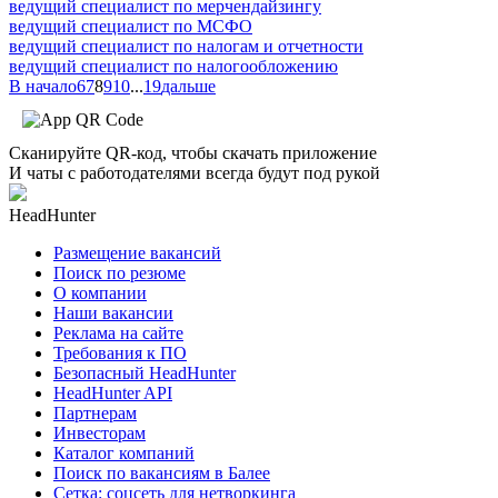
ведущий специалист по мерчендайзингу
ведущий специалист по МСФО
ведущий специалист по налогам и отчетности
ведущий специалист по налогообложению
В начало
6
7
8
9
10
...
19
дальше
Сканируйте QR-код, чтобы скачать приложение
И чаты с работодателями всегда будут под рукой
HeadHunter
Размещение вакансий
Поиск по резюме
О компании
Наши вакансии
Реклама на сайте
Требования к ПО
Безопасный HeadHunter
HeadHunter API
Партнерам
Инвесторам
Каталог компаний
Поиск по вакансиям в Балее
Сетка: соцсеть для нетворкинга