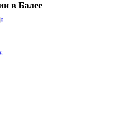
ии в Балее
#
иц