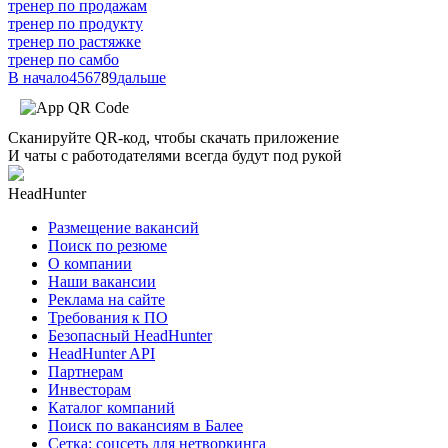
тренер по продажам
тренер по продукту
тренер по растяжке
тренер по самбо
В начало
4
5
6
7
8
9
дальше
Сканируйте QR-код, чтобы скачать приложение
И чаты с работодателями всегда будут под рукой
HeadHunter
Размещение вакансий
Поиск по резюме
О компании
Наши вакансии
Реклама на сайте
Требования к ПО
Безопасный HeadHunter
HeadHunter API
Партнерам
Инвесторам
Каталог компаний
Поиск по вакансиям в Балее
Сетка: соцсеть для нетворкинга