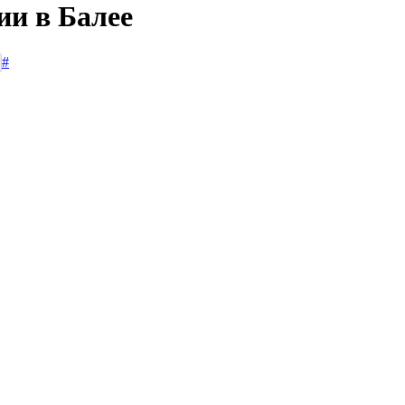
ии в Балее
#