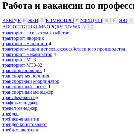
Работа и вакансии по професс
А
Б
В
Г
Д
Е
Ж
З
И
К
Л
М
Н
О
П
Р
С
У
Ф
Х
Ц
Ч
Ш
Э
Ю
Ё
Й
Т
Щ
Ы
Я
A
B
C
D
E
F
G
H
I
J
K
L
M
N
O
P
Q
R
S
T
U
V
W
X
Y
Z
тракторист в сельском хозяйстве
тракторист-дворник
тракторист-машинист
4
тракторист-машинист сельскохозяйственного производства
тракторист-механизатор
4
тракторист МТЗ
тракторист МТЗ-82
транспортировщик
1
транспортная полиция
транспортный координатор
транспортный логист
1
транспортный менеджер
трансферный гид
трафик-менеджер
тревел-менеджер
трейдер
трейдер-аналитик
трейдер криптовалют
трейд-маркетолог