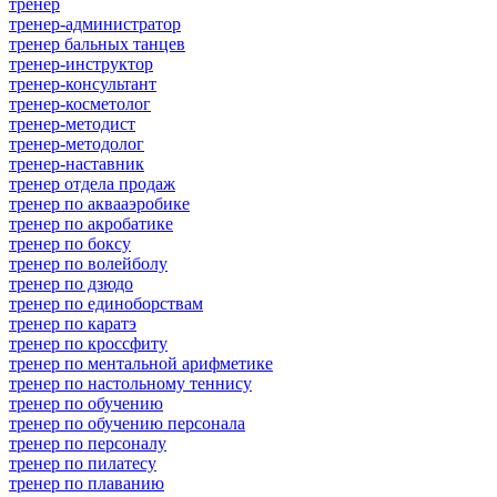
тренер
тренер-администратор
тренер бальных танцев
тренер-инструктор
тренер-консультант
тренер-косметолог
тренер-методист
тренер-методолог
тренер-наставник
тренер отдела продаж
тренер по аквааэробике
тренер по акробатике
тренер по боксу
тренер по волейболу
тренер по дзюдо
тренер по единоборствам
тренер по каратэ
тренер по кроссфиту
тренер по ментальной арифметике
тренер по настольному теннису
тренер по обучению
тренер по обучению персонала
тренер по персоналу
тренер по пилатесу
тренер по плаванию