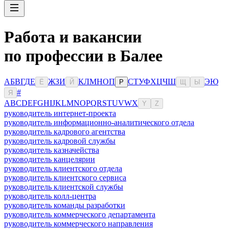
Работа и вакансии
по профессии в Балее
А
Б
В
Г
Д
Е
Ж
З
И
К
Л
М
Н
О
П
С
Т
У
Ф
Х
Ц
Ч
Ш
Э
Ю
Ё
Й
Р
Щ
Ы
#
Я
A
B
C
D
E
F
G
H
I
J
K
L
M
N
O
P
Q
R
S
T
U
V
W
X
Y
Z
руководитель интернет-проекта
руководитель информационно-аналитического отдела
руководитель кадрового агентства
руководитель кадровой службы
руководитель казначейства
руководитель канцелярии
руководитель клиентского отдела
руководитель клиентского сервиса
руководитель клиентской службы
руководитель колл-центра
руководитель команды разработки
руководитель коммерческого департамента
руководитель коммерческого направления