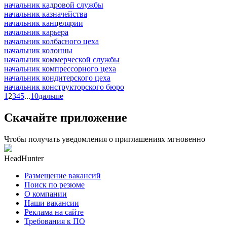
начальник кадровой службы
начальник казначейства
начальник канцелярии
начальник карьера
начальник колбасного цеха
начальник колонны
начальник коммерческой службы
начальник компрессорного цеха
начальник кондитерского цеха
начальник конструкторского бюро
1
2
3
4
5
...
10
дальше
Скачайте приложение
Чтобы получать уведомления о приглашениях мгновенно
HeadHunter
Размещение вакансий
Поиск по резюме
О компании
Наши вакансии
Реклама на сайте
Требования к ПО