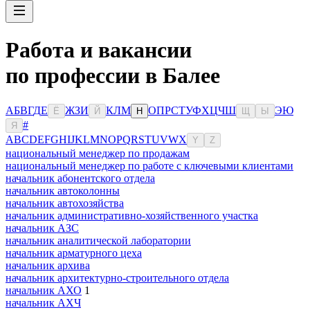
Работа и вакансии
по профессии в Балее
А
Б
В
Г
Д
Е
Ж
З
И
К
Л
М
О
П
Р
С
Т
У
Ф
Х
Ц
Ч
Ш
Э
Ю
Ё
Й
Н
Щ
Ы
#
Я
A
B
C
D
E
F
G
H
I
J
K
L
M
N
O
P
Q
R
S
T
U
V
W
X
Y
Z
национальный менеджер по продажам
национальный менеджер по работе с ключевыми клиентами
начальник абонентского отдела
начальник автоколонны
начальник автохозяйства
начальник административно-хозяйственного участка
начальник АЗС
начальник аналитической лаборатории
начальник арматурного цеха
начальник архива
начальник архитектурно-строительного отдела
начальник АХО
1
начальник АХЧ