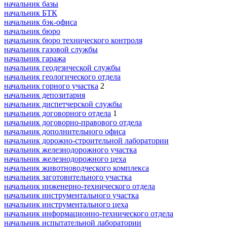
начальник базы
начальник БТК
начальник бэк-офиса
начальник бюро
начальник бюро технического контроля
начальник газовой службы
начальник гаража
начальник геодезической службы
начальник геологического отдела
начальник горного участка
2
начальник депозитария
начальник диспетчерской службы
начальник договорного отдела
1
начальник договорно-правового отдела
начальник дополнительного офиса
начальник дорожно-строительной лаборатории
начальник железнодорожного участка
начальник железнодорожного цеха
начальник животноводческого комплекса
начальник заготовительного участка
начальник инженерно-технического отдела
начальник инструментального участка
начальник инструментального цеха
начальник информационно-технического отдела
начальник испытательной лаборатории