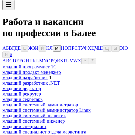
Работа и вакансии
по профессии в Балее
А
Б
В
Г
Д
Е
Ж
З
И
К
Л
Н
О
П
Р
С
Т
У
Ф
Х
Ц
Ч
Ш
Э
Ю
Ё
Й
М
Щ
Ы
#
Я
A
B
C
D
E
F
G
H
I
J
K
L
M
N
O
P
Q
R
S
T
U
V
W
X
Y
Z
младший программист 1С
младший продакт-менеджер
младший разработчик
1
младший разработчик .NET
младший редактор
младший рекрутер
младший секретарь
младший системный администратор
младший системный администратор Linux
младший системный аналитик
младший системный инженер
младший специалист
младший специалист отдела маркетинга