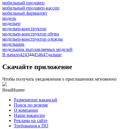
мобильный продавец
мобильный продавец-кассир
мобильный фармацевт
модель
модельер
модельер-конструктор
модельер-конструктор обуви
модельер-конструктор одежды
модельщик
модельщик выплавляемых моделей
В начало
42
43
44
45
46
47
дальше
Скачайте приложение
Чтобы получать уведомления о приглашениях мгновенно
HeadHunter
Размещение вакансий
Поиск по резюме
О компании
Наши вакансии
Реклама на сайте
Требования к ПО