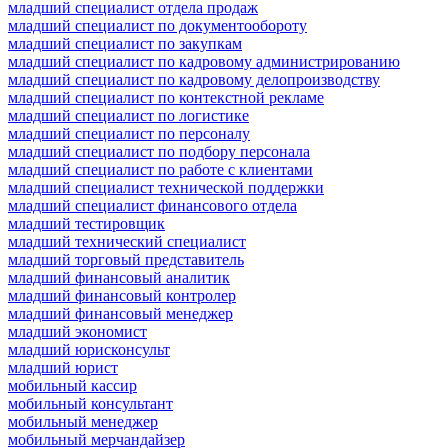
младший специалист отдела продаж
младший специалист по документообороту
младший специалист по закупкам
младший специалист по кадровому администрированию
младший специалист по кадровому делопроизводству
младший специалист по контекстной рекламе
младший специалист по логистике
младший специалист по персоналу
младший специалист по подбору персонала
младший специалист по работе с клиентами
младший специалист технической поддержки
младший специалист финансового отдела
младший тестировщик
младший технический специалист
младший торговый представитель
младший финансовый аналитик
младший финансовый контролер
младший финансовый менеджер
младший экономист
младший юрисконсульт
младший юрист
мобильный кассир
мобильный консультант
мобильный менеджер
мобильный мерчандайзер