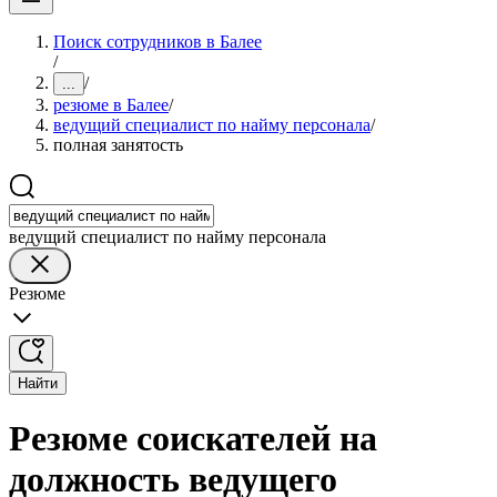
Поиск сотрудников в Балее
/
/
...
резюме в Балее
/
ведущий специалист по найму персонала
/
полная занятость
ведущий специалист по найму персонала
Резюме
Найти
Резюме соискателей на
должность ведущего