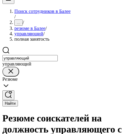
Поиск сотрудников в Балее
/
/
...
резюме в Балее
/
управляющий
/
полная занятость
управляющий
Резюме
Найти
Резюме соискателей на
должность управляющего с