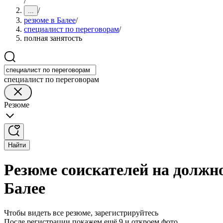
/
/
...
резюме в Балее
/
специалист по переговорам
/
полная занятость
специалист по переговорам
Резюме
Найти
Резюме соискателей на должно
Балее
Чтобы видеть все резюме, зарегистрируйтесь
После регистрации покажем ещё 9 и откроем фото