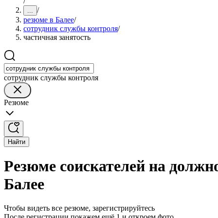
/
/
...
резюме в Балее
/
сотрудник службы контроля
/
частичная занятость
сотрудник службы контроля
Резюме
Найти
Резюме соискателей на должн
Балее
Чтобы видеть все резюме, зарегистрируйтесь
После регистрации покажем ещё 1 и откроем фото