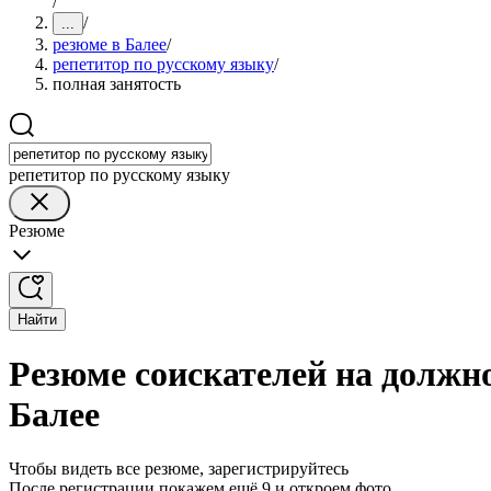
/
/
...
резюме в Балее
/
репетитор по русскому языку
/
полная занятость
репетитор по русскому языку
Резюме
Найти
Резюме соискателей на должно
Балее
Чтобы видеть все резюме, зарегистрируйтесь
После регистрации покажем ещё 9 и откроем фото