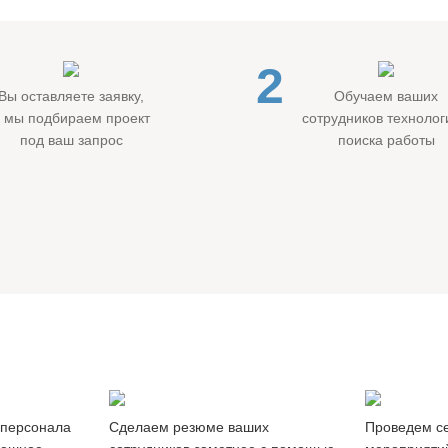
2
Вы оставляете заявку,
Обучаем ваших
а мы подбираем проект
сотрудников техноло
под ваш запрос
поиска работы
Продвижение
Вебина
резюме
и мастер
 персонала
Cделаем резюме ваших
Проведем с