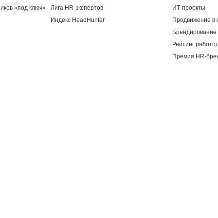
иков «под ключ»
Лига HR-экспертов
ИТ-проекты
Индекс HeadHunter
Продвижение в 
Брендирование 
Рейтинг работо
Премия HR-бре