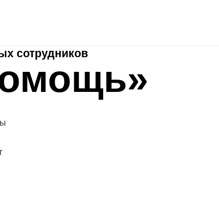
HRspace - подбор сотрудников «под ключ»
Рекламные 
Аутплейсме нт
ых сотрудников
помощь»
ты
т