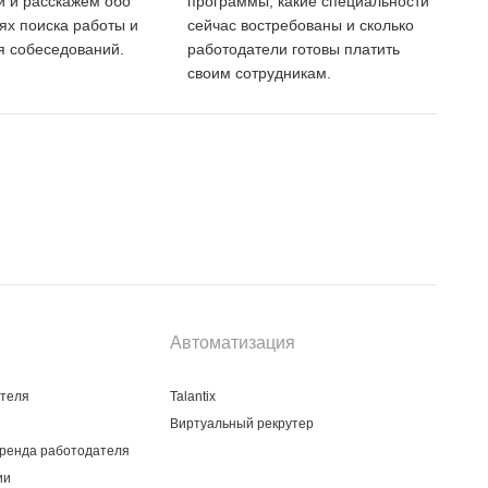
 и расскажем обо
программы, какие специальности
тях поиска работы и
сейчас востребованы и сколько
 собеседований.
работодатели готовы платить
своим сотрудникам.
Автоматизация
ателя
Talantix
Виртуальный рекрутер
ренда работодателя
ии