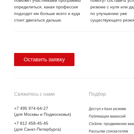
поможет участниками программы
помогут составить ус
определиться, какая профессия
резюме с нуля или да
подходит им больше всего и куда
по улучшению уже
стоит двигаться дальше.
существующего резю
Оставить заявку
Свяжитесь с нами
Подбор
+7 495 974-64-27
Доступ к базе резюме
(для Москвы и Подмосковья)
Публикация вакансий
+7 812 458-45-45
Clickme: продвижение вак
(для Санкт-Петербурга)
Рассылки соискателям