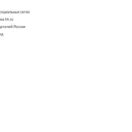
социальных сетях
на hh.ru
дателей России
нд