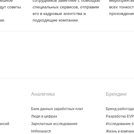
пешное
сотрудников заметнее с помощью
мероприятий
дут советы
специальных сервисов, отправим
всех тонкос
его в кадровые агентства и
прохождения
ме.
подходящие компании.
Аналитика
Брендинг
Банк данных заработных плат
Бренд работод
Люди в цифрах
Разработка EVP
ансий
Зарплатные исследования
Исследование б
hhResearch
Жизнь в компан