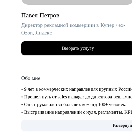
Павел Петров
Директор рекламной коммерции в Купер / ex-
Ozon, Яндекс
Выбрать услугу
Обо мне
• 9 лет в коммерческих направлениях крупных Росси
• Прошел путь от sales manager до директора реклам
• Опыт руководства больших команд 100+ человек.
• Выстраивание направлений с нуля, регламенты, KP
• Аудит и изменение действующих коммерческих про
Развернут
• Спикер-эксперт в Phoenix Education — бюро образо