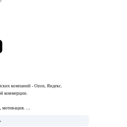
йских компаний - Ozon, Яндекс.
ной коммерции.
I, мотивация.
цессов.
ь
вательных проектов.