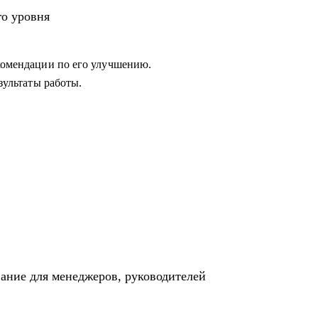
 в работе с командой или не понимает как
го уровня
екомендации по его улучшению.
езультаты работы.
вание для менеджеров, руководителей