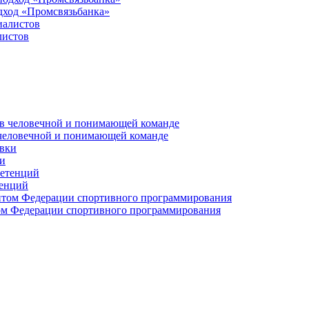
дход «Промсвязьбанка»
листов
 человечной и понимающей команде
и
тенций
м Федерации спортивного программирования