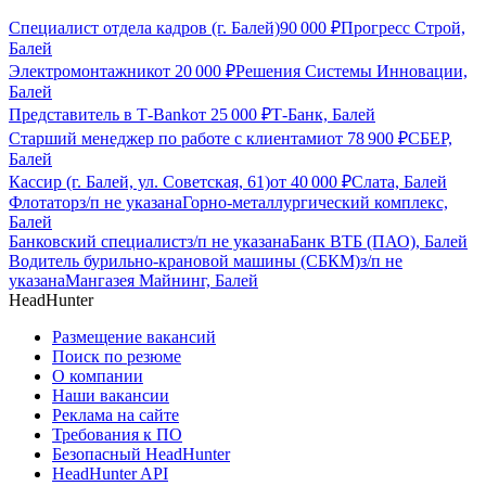
Специалист отдела кадров (г. Балей)
90 000
₽
Прогресс Строй,
Балей
Электромонтажник
от
20 000
₽
Решения Системы Инновации,
Балей
Представитель в Т-Bank
от
25 000
₽
Т-Банк, Балей
Старший менеджер по работе с клиентами
от
78 900
₽
СБЕР,
Балей
Кассир (г. Балей, ул. Советская, 61)
от
40 000
₽
Слата, Балей
Флотатор
з/п не указана
Горно-металлургический комплекс,
Балей
Банковский специалист
з/п не указана
Банк ВТБ (ПАО), Балей
Водитель бурильно-крановой машины (СБКМ)
з/п не
указана
Мангазея Майнинг, Балей
HeadHunter
Размещение вакансий
Поиск по резюме
О компании
Наши вакансии
Реклама на сайте
Требования к ПО
Безопасный HeadHunter
HeadHunter API