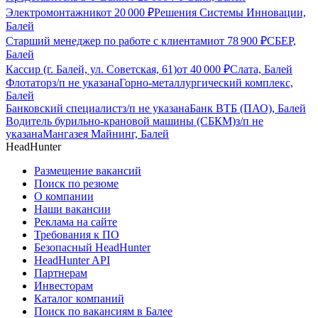
Электромонтажник
от
20 000
₽
Решения Системы Инновации,
Балей
Старший менеджер по работе с клиентами
от
78 900
₽
СБЕР,
Балей
Кассир (г. Балей, ул. Советская, 61)
от
40 000
₽
Слата, Балей
Флотатор
з/п не указана
Горно-металлургический комплекс,
Балей
Банковский специалист
з/п не указана
Банк ВТБ (ПАО), Балей
Водитель бурильно-крановой машины (СБКМ)
з/п не
указана
Мангазея Майнинг, Балей
HeadHunter
Размещение вакансий
Поиск по резюме
О компании
Наши вакансии
Реклама на сайте
Требования к ПО
Безопасный HeadHunter
HeadHunter API
Партнерам
Инвесторам
Каталог компаний
Поиск по вакансиям в Балее