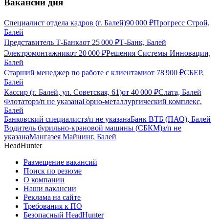
Вакансии дня
Специалист отдела кадров (г. Балей)
90 000
₽
Прогресс Строй,
Балей
Представитель Т-Банка
от
25 000
₽
Т-Банк, Балей
Электромонтажник
от
20 000
₽
Решения Системы Инновации,
Балей
Старший менеджер по работе с клиентами
от
78 900
₽
СБЕР,
Балей
Кассир (г. Балей, ул. Советская, 61)
от
40 000
₽
Слата, Балей
Флотатор
з/п не указана
Горно-металлургический комплекс,
Балей
Банковский специалист
з/п не указана
Банк ВТБ (ПАО), Балей
Водитель бурильно-крановой машины (СБКМ)
з/п не
указана
Мангазея Майнинг, Балей
HeadHunter
Размещение вакансий
Поиск по резюме
О компании
Наши вакансии
Реклама на сайте
Требования к ПО
Безопасный HeadHunter