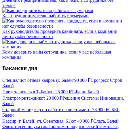
Дневник предпринимателя: как я искала сотрудника без
эйчара
Как предпринимателю работать с зумерами
Как руководителю проверить кандидата, если в компании
нет службы безопасности
Кому доверить найм сотрудника, если у вас небольшая
компания
Вакансии дня
Специалист отдела кадров (г. Балей)
90 000
₽
Прогресс Строй,
Балей
Представитель в Т-Банк
от
25 000
₽
Т-Банк, Балей
Электромонтажник
от
20 000
₽
Решения Системы Инновации,
Балей
Старший менеджер по работе с клиентами
от
78 900
₽
СБЕР,
Балей
Кассир (г. Балей, ул. Советская, 61)
от
40 000
₽
Слата, Балей
Флотатор
з/п не указана
Горно-металлургический комплекс,