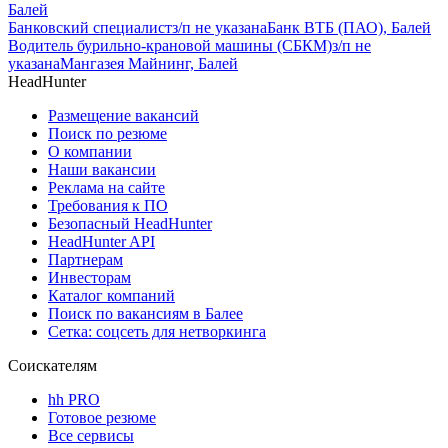
Балей
Банковский специалист
з/п не указана
Банк ВТБ (ПАО), Балей
Водитель бурильно-крановой машины (СБКМ)
з/п не
указана
Мангазея Майнинг, Балей
HeadHunter
Размещение вакансий
Поиск по резюме
О компании
Наши вакансии
Реклама на сайте
Требования к ПО
Безопасный HeadHunter
HeadHunter API
Партнерам
Инвесторам
Каталог компаний
Поиск по вакансиям в Балее
Сетка: соцсеть для нетворкинга
Соискателям
hh PRO
Готовое резюме
Все сервисы