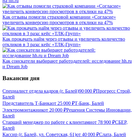
на hh.ru
Как отзывы помогли страховой компании «Согласие»
увеличить конверсию просмотров в отклики на 47%
Как прокачать найм через отзывы и увеличить количество
откликов в 3 раза: кейс «ТЛК-Групп»
Как соискатели выбирают работодателей: исследование hh.ru
и Dream Job
Вакансии дня
Специалист отдела кадров (г. Балей)
90 000
₽
Прогресс Строй,
Балей
Представитель Т-Банка
от
25 000
₽
Т-Банк, Балей
Электромонтажник
от
20 000
₽
Решения Системы Инновации,
Балей
Старший менеджер по работе с клиентами
от
78 900
₽
СБЕР,
Балей
Кассир (г. Балей, ул. Советская, 61)
от
40 000
₽
Слата, Балей