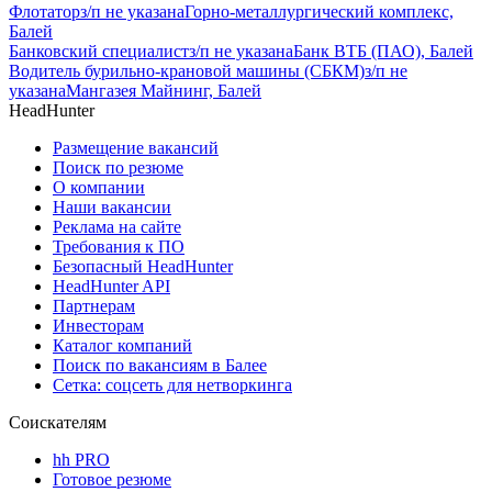
Флотатор
з/п не указана
Горно-металлургический комплекс,
Балей
Банковский специалист
з/п не указана
Банк ВТБ (ПАО), Балей
Водитель бурильно-крановой машины (СБКМ)
з/п не
указана
Мангазея Майнинг, Балей
HeadHunter
Размещение вакансий
Поиск по резюме
О компании
Наши вакансии
Реклама на сайте
Требования к ПО
Безопасный HeadHunter
HeadHunter API
Партнерам
Инвесторам
Каталог компаний
Поиск по вакансиям в Балее
Сетка: соцсеть для нетворкинга
Соискателям
hh PRO
Готовое резюме