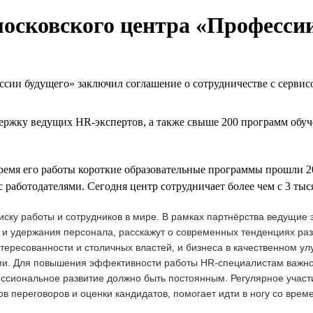
московского центра «Професси
ии будущего» заключил соглашение о сотрудничестве с сервисо
ржку ведущих HR-экспертов, а также свыше 200 программ обуч
время его работы короткие образовательные программы прошли 2
 работодателями. Сегодня центр сотрудничает более чем с 3 ты
оиску работы и сотрудников в мире. В рамках партнёрства ведущи
 и удержания персонала, расскажут о современных тенденциях раз
ересованности и столичных властей, и бизнеса в качественном у
и. Для повышения эффективности работы HR-специалистам важно 
ессиональное развитие должно быть постоянным. Регулярное учас
в переговоров и оценки кандидатов, помогает идти в ногу со врем