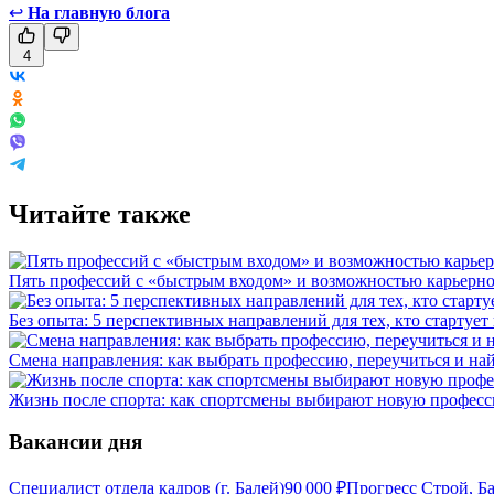
↩
На главную блога
4
Читайте также
Пять профессий с «быстрым входом» и возможностью карьерно
Без опыта: 5 перспективных направлений для тех, кто стартует
Смена направления: как выбрать профессию, переучиться и на
Жизнь после спорта: как спортсмены выбирают новую профес
Вакансии дня
Специалист отдела кадров (г. Балей)
90 000
₽
Прогресс Строй, Б