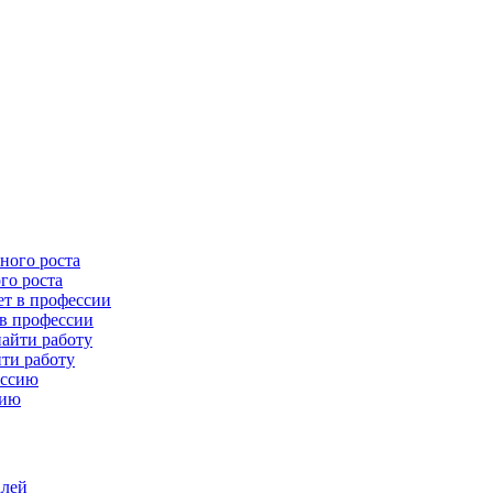
го роста
 в профессии
йти работу
сию
алей