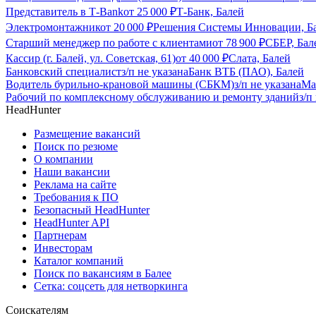
Представитель в Т-Bank
от
25 000
₽
Т-Банк, Балей
Электромонтажник
от
20 000
₽
Решения Системы Инновации, Б
Старший менеджер по работе с клиентами
от
78 900
₽
СБЕР, Бал
Кассир (г. Балей, ул. Советская, 61)
от
40 000
₽
Слата, Балей
Банковский специалист
з/п не указана
Банк ВТБ (ПАО), Балей
Водитель бурильно-крановой машины (СБКМ)
з/п не указана
Ма
Рабочий по комплексному обслуживанию и ремонту зданий
з/п
HeadHunter
Размещение вакансий
Поиск по резюме
О компании
Наши вакансии
Реклама на сайте
Требования к ПО
Безопасный HeadHunter
HeadHunter API
Партнерам
Инвесторам
Каталог компаний
Поиск по вакансиям в Балее
Сетка: соцсеть для нетворкинга
Соискателям