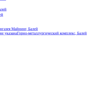
алей
ей
нгазея Майнинг, Балей
 не указана
Горно-металлургический комплекс, Балей