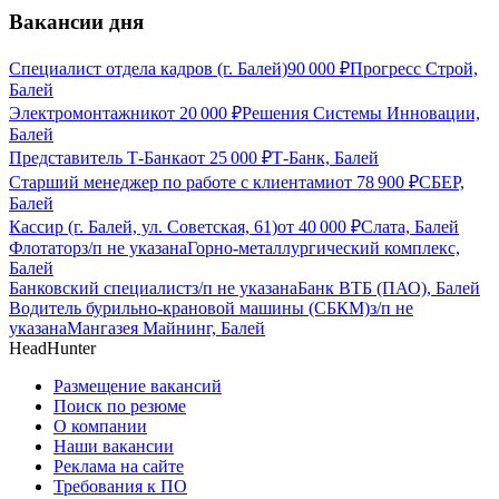
Вакансии дня
Специалист отдела кадров (г. Балей)
90 000
₽
Прогресс Строй,
Балей
Электромонтажник
от
20 000
₽
Решения Системы Инновации,
Балей
Представитель Т-Банка
от
25 000
₽
Т-Банк, Балей
Старший менеджер по работе с клиентами
от
78 900
₽
СБЕР,
Балей
Кассир (г. Балей, ул. Советская, 61)
от
40 000
₽
Слата, Балей
Флотатор
з/п не указана
Горно-металлургический комплекс,
Балей
Банковский специалист
з/п не указана
Банк ВТБ (ПАО), Балей
Водитель бурильно-крановой машины (СБКМ)
з/п не
указана
Мангазея Майнинг, Балей
HeadHunter
Размещение вакансий
Поиск по резюме
О компании
Наши вакансии
Реклама на сайте
Требования к ПО