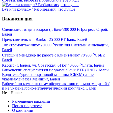
Советы: как выбрать профессию в 2025 году
Вуз или колледж? Разбираемся, что лучше
Вакансии дня
Специалист отдела кадров (г. Балей)
90 000
₽
Прогресс Строй,
Балей
Представитель в Т-Bank
от
25 000
₽
Т-Банк, Балей
Электромонтажник
от
20 000
₽
Решения Системы Инновации,
Балей
Старший менеджер по работе с клиентами
от
78 900
₽
СБЕР,
Балей
Кассир (г. Балей, ул. Советская, 61)
от
40 000
₽
Слата, Балей
Банковский специалист
з/п не указана
Банк ВТБ (ПАО), Балей
Водитель бурильно-крановой машины (СБКМ)
з/п не
указана
Мангазея Майнинг, Балей
Рабочий по комплексному обслуживанию и ремонту зданий
з/
п не указана
Горно-металлургический комплекс, Балей
HeadHunter
Размещение вакансий
Поиск по резюме
О компании