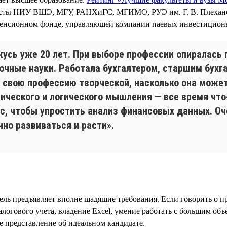
исты НИУ ВШЭ, МГУ, РАНХиГС, МГИМО, РУЭ им. Г. В. Плехано
 пенсионном фонде, управляющей компании паевых инвестицион
жусь уже 20 лет. При выборе профессии опиралась 
точные науки. Работала бухгалтером, старшим бухг
свою профессию творческой, насколько она может 
ического и логического мышления — все время чт
с, чтобы упростить анализ финансовых данных. Оче
нно развиваться и расти».
ель предъявляет вполне щадящие требования. Если говорить о п
алогового учета, владение Excel, умение работать с большим об
 представление об идеальном кандидате.