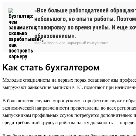
«Все больше работодателей обращают 
небольшого, но опыта работы. Поэтом
стажировку во время учебы. И еще х
образованием».
Мария Воробьева, карьерный консультант
Как стать бухгалтером
Молодые специалисты на первых порах осваивают азы професс
выгружают банковские выписки в 1С, помогают при начислении
В большинстве случаев «пропуском» в профессию служит обра
экономической направленности представлены во всех регионах с
выпускникам профильных ссузов потребуется дополнительно п
среди требований трудоустройства на эту должность — опреде
Еще больше карьерных перспектив перед бухгалтерами открыв