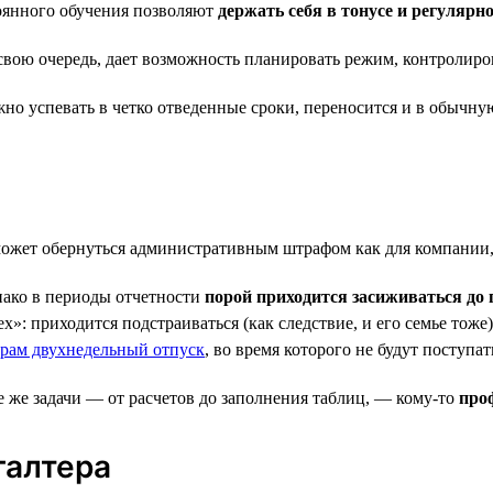
тоянного обучения позволяют
держать себя в тонусе и регулярн
 свою очередь, дает возможность планировать режим, контролиро
жно успевать в четко отведенные сроки, переносится и в обычну
жет обернуться административным штрафом как для компании, т
нако в периоды отчетности
порой приходится засиживаться до 
ех»: приходится подстраиваться (как следствие, и его семье тож
ерам двухнедельный отпуск
, во время которого не будут поступа
е же задачи — от расчетов до заполнения таблиц, — кому-то
про
галтера