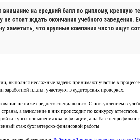
внимание на средний балл по диплому, крепкую те
у не стоит ждать окончания учебного заведения. Е
очу заметить, что крупные компании часто ищут с
ии, выполняя несложные задачи: принимают участие в процессе
 заработной платы, участвуют в аудиторских проверках.
зование не ниже среднего специального. С поступлением в уче
траны, а зачисление в них происходит по конкурсу аттестатов. 
ройти курсы повышения квалификации, а на базе непрофильног
ленный стаж бухгалтерско-финансовой работы.
ает высшее образование.
Рейтинг «Лучшие факультеты и вузы Мо