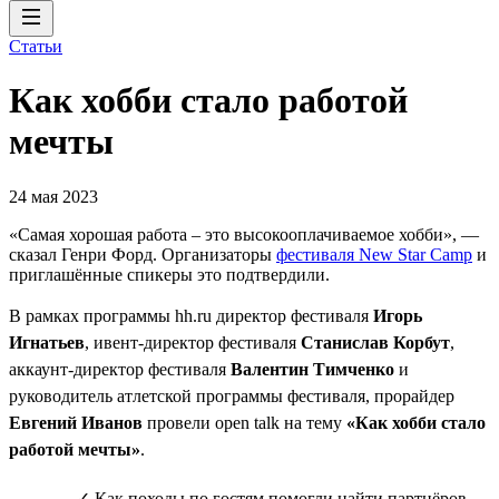
Статьи
Как хобби стало работой
мечты
24 мая 2023
«Самая хорошая работа – это высокооплачиваемое хобби», —
сказал Генри Форд. Организаторы
фестиваля New Star Camp
и
приглашённые спикеры это подтвердили.
В рамках программы hh.ru директор фестиваля
Игорь
Игнатьев
, ивент-директор фестиваля
Станислав Корбут
,
аккаунт-директор фестиваля
Валентин Тимченко
и
руководитель атлетской программы фестиваля, прорайдер
Евгений Иванов
провели open talk на тему
«Как хобби стало
работой мечты»
.
✓ Как походы по гостям помогли найти партнёров