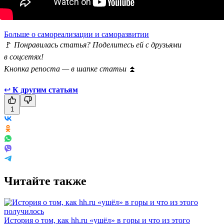
Больше о самореализации и саморазвитии
🚩
Понравилась статья? Поделитесь ей с друзьями
в соцсетях!
Кнопка репоста — в шапке статьи
⏫
↩
К другим статьям
1
Читайте также
История о том, как hh.ru «ушёл» в горы и что из этого