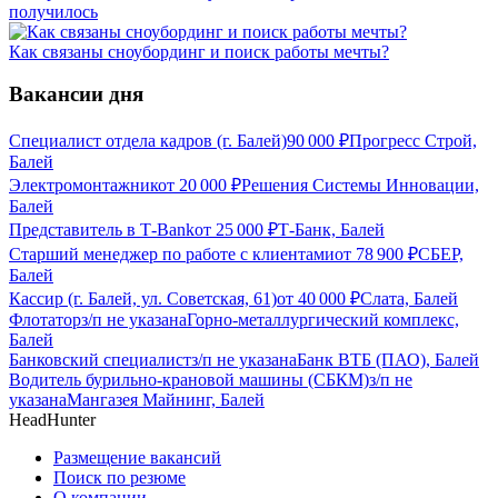
получилось
Как связаны сноубординг и поиск работы мечты?
Вакансии дня
Специалист отдела кадров (г. Балей)
90 000
₽
Прогресс Строй,
Балей
Электромонтажник
от
20 000
₽
Решения Системы Инновации,
Балей
Представитель в Т-Bank
от
25 000
₽
Т-Банк, Балей
Старший менеджер по работе с клиентами
от
78 900
₽
СБЕР,
Балей
Кассир (г. Балей, ул. Советская, 61)
от
40 000
₽
Слата, Балей
Флотатор
з/п не указана
Горно-металлургический комплекс,
Балей
Банковский специалист
з/п не указана
Банк ВТБ (ПАО), Балей
Водитель бурильно-крановой машины (СБКМ)
з/п не
указана
Мангазея Майнинг, Балей
HeadHunter
Размещение вакансий
Поиск по резюме
О компании