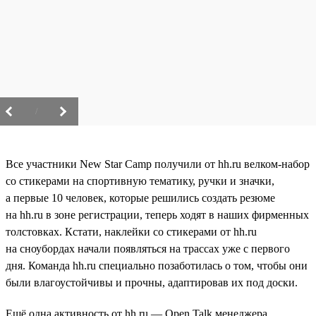
/
Все участники New Star Camp получили от hh.ru велком-набор
со стикерами на спортивную тематику, ручки и значки,
а первые 10 человек, которые решились создать резюме
на hh.ru в зоне регистрации, теперь ходят в наших фирменных
толстовках. Кстати, наклейки со стикерами от hh.ru
на сноубордах начали появляться на трассах уже с первого
дня. Команда hh.ru специально позаботилась о том, чтобы они
были влагоустойчивы и прочны, адаптировав их под доски.
Ещё одна активность от hh.ru — Open Talk менеджера