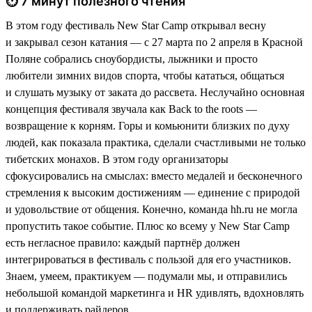
⏱ 7 минут полезного чтения
В этом году фестиваль New Star Camp открывал весну
и закрывал сезон катания — с 27 марта по 2 апреля в Красной
Поляне собрались сноубордисты, лыжники и просто
любители зимних видов спорта, чтобы кататься, общаться
и слушать музыку от заката до рассвета. Неслучайно основная
концепция фестиваля звучала как Back to the roots —
возвращение к корням. Горы и комьюнити близких по духу
людей, как показала практика, сделали счастливыми не только
тибетских монахов. В этом году организаторы
сфокусировались на смыслах: вместо медалей и бесконечного
стремления к высоким достижениям — единение с природой
и удовольствие от общения. Конечно, команда hh.ru не могла
пропустить такое событие. Плюс ко всему у New Star Camp
есть негласное правило: каждый партнёр должен
интегрироваться в фестиваль с пользой для его участников.
Знаем, умеем, практикуем — подумали мы, и отправились
небольшой командой маркетинга и HR удивлять, вдохновлять
и поддерживать райдеров.