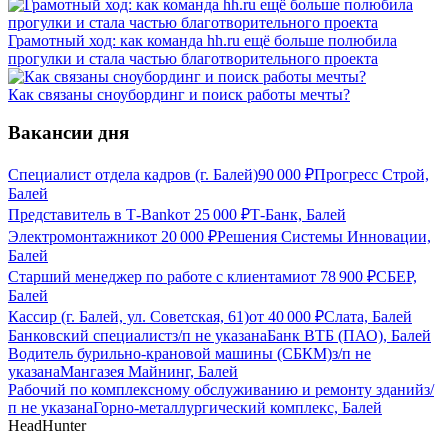
Грамотный ход: как команда hh.ru ещё больше полюбила
прогулки и стала частью благотворительного проекта
Как связаны сноубординг и поиск работы мечты?
Вакансии дня
Специалист отдела кадров (г. Балей)
90 000
₽
Прогресс Строй,
Балей
Представитель в Т-Bank
от
25 000
₽
Т-Банк, Балей
Электромонтажник
от
20 000
₽
Решения Системы Инновации,
Балей
Старший менеджер по работе с клиентами
от
78 900
₽
СБЕР,
Балей
Кассир (г. Балей, ул. Советская, 61)
от
40 000
₽
Слата, Балей
Банковский специалист
з/п не указана
Банк ВТБ (ПАО), Балей
Водитель бурильно-крановой машины (СБКМ)
з/п не
указана
Мангазея Майнинг, Балей
Рабочий по комплексному обслуживанию и ремонту зданий
з/
п не указана
Горно-металлургический комплекс, Балей
HeadHunter