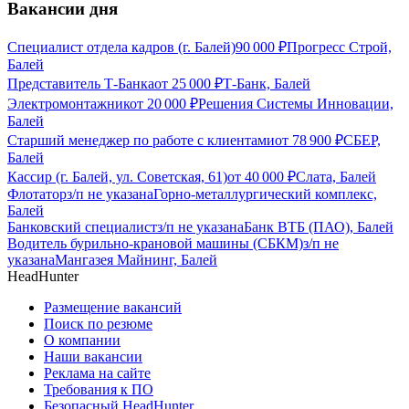
Вакансии дня
Специалист отдела кадров (г. Балей)
90 000
₽
Прогресс Строй,
Балей
Представитель Т-Банка
от
25 000
₽
Т-Банк, Балей
Электромонтажник
от
20 000
₽
Решения Системы Инновации,
Балей
Старший менеджер по работе с клиентами
от
78 900
₽
СБЕР,
Балей
Кассир (г. Балей, ул. Советская, 61)
от
40 000
₽
Слата, Балей
Флотатор
з/п не указана
Горно-металлургический комплекс,
Балей
Банковский специалист
з/п не указана
Банк ВТБ (ПАО), Балей
Водитель бурильно-крановой машины (СБКМ)
з/п не
указана
Мангазея Майнинг, Балей
HeadHunter
Размещение вакансий
Поиск по резюме
О компании
Наши вакансии
Реклама на сайте
Требования к ПО
Безопасный HeadHunter