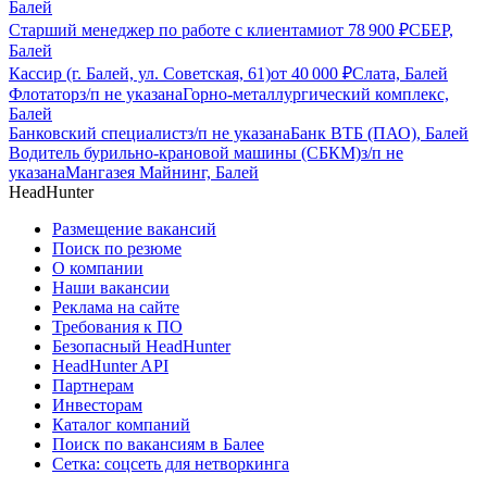
Балей
Старший менеджер по работе с клиентами
от
78 900
₽
СБЕР,
Балей
Кассир (г. Балей, ул. Советская, 61)
от
40 000
₽
Слата, Балей
Флотатор
з/п не указана
Горно-металлургический комплекс,
Балей
Банковский специалист
з/п не указана
Банк ВТБ (ПАО), Балей
Водитель бурильно-крановой машины (СБКМ)
з/п не
указана
Мангазея Майнинг, Балей
HeadHunter
Размещение вакансий
Поиск по резюме
О компании
Наши вакансии
Реклама на сайте
Требования к ПО
Безопасный HeadHunter
HeadHunter API
Партнерам
Инвесторам
Каталог компаний
Поиск по вакансиям в Балее
Сетка: соцсеть для нетворкинга