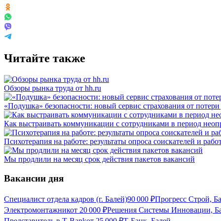
Читайте также
Обзоры рынка труда от hh.ru
«Подушка» безопасности: новый сервис страхования от потери
Как выстраивать коммуникации с сотрудниками в период неоп
Психотерапия на работе: результаты опроса соискателей и рабо
Мы продлили на месяц срок действия пакетов вакансий
Вакансии дня
Специалист отдела кадров (г. Балей)
90 000
₽
Прогресс Строй, Б
Электромонтажник
от
20 000
₽
Решения Системы Инновации, Б
Представитель в Т-Bank
от
25 000
₽
Т-Банк, Балей