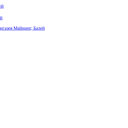
ей
ей
нгазея Майнинг, Балей