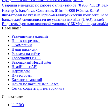
Старший менеджер по работе с клиентами
от
78 900
₽
СБЕР, Бал
Кассир (г. Балей, ул. Советская, 61)
от
40 000
₽
Слата, Балей
Флотатор
з/п не указана
Горно-металлургический комплекс, Бал
Банковский специалист
з/п не указана
Банк ВТБ (ПАО), Балей
Водитель бурильно-крановой машины (СБКМ)
з/п не указана
Ма
HeadHunter
Размещение вакансий
Поиск по резюме
О компании
Наши вакансии
Реклама на сайте
Требования к ПО
Безопасный HeadHunter
HeadHunter API
Партнерам
Инвесторам
Каталог компаний
Поиск по вакансиям в Балее
Сетка: соцсеть для нетворкинга
Соискателям
hh PRO