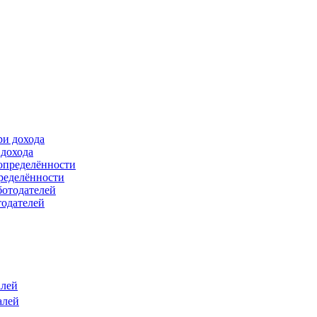
 дохода
ределённости
тодателей
алей
алей