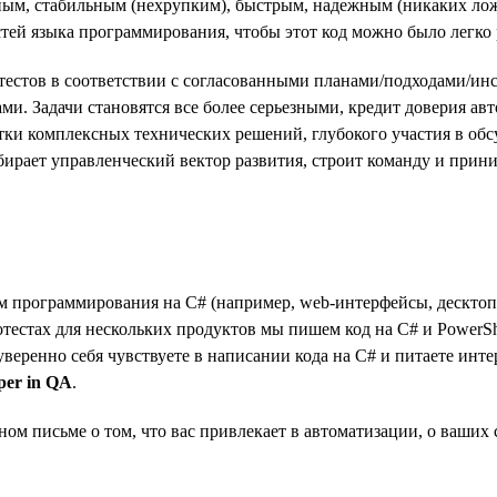
мным, стабильным (нехрупким), быстрым, надежным (никаких ло
тей языка программирования, чтобы этот код можно было легко 
стов в соответствии с согласованными планами/подходами/инст
ми. Задачи становятся все более серьезными, кредит доверия авт
аботки комплексных технических решений, глубокого участия в об
ыбирает управленческий вектор развития, строит команду и при
программирования на C# (например, web-интерфейсы, десктопны
отестах для нескольких продуктов мы пишем код на C# и PowerSh
 уверенно себя чувствуете в написании кода на C# и питаете инт
per in QA
.
ом письме о том, что вас привлекает в автоматизации, о ваших