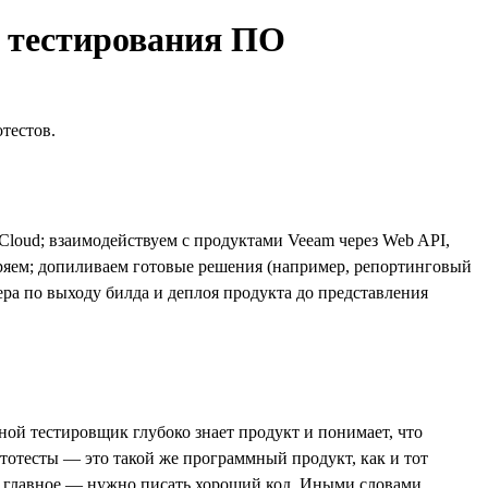
и тестирования ПО
тестов.
Cloud; взаимодействуем с продуктами Veeam через Web API,
дряем; допиливаем готовые решения (например, репортинговый
ра по выходу билда и деплоя продукта до представления
ой тестировщик глубоко знает продукт и понимает, что
втотесты — это такой же программный продукт, как и тот
е главное — нужно писать хороший код. Иными словами,