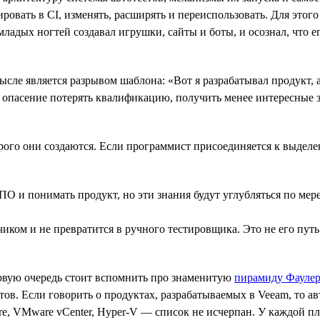
ировать в CI, изменять, расширять и переиспользовать. Для эт
ладых ногтей создавал игрушки, сайты и боты, и осознал, что е
мысле является разрывом шаблона: «Вот я разрабатывал продукт,
опасение потерять квалификацию, получить менее интересные зад
орого они создаются. Если программист присоединяется к выделе
ПО и понимать продукт, но эти знания будут углубляться по мер
тчиком и не превратится в ручного тестировщика. Это не его пу
ервую очередь стоит вспомнить про знаменитую
пирамиду Фаулер
ов. Если говорить о продуктах, разрабатываемых в Veeam, то ав
zure, VMware vCenter, Hyper-V — список не исчерпан. У каждой 