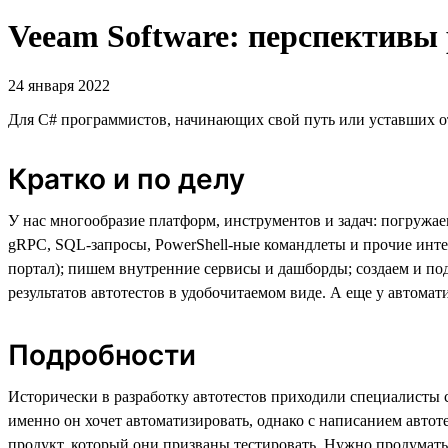
Veeam Software: перспективы
24 января 2022
Для C# программистов, начинающих свой путь или уставших о
Кратко и по делу
У нас многообразие платформ, инструментов и задач: погружа
gRPC, SQL-запросы, PowerShell-ные командлеты и прочие инт
портал); пишем внутренние сервисы и дашборды; создаем и под
результатов автотестов в удобочитаемом виде. А еще у автома
Подробности
Исторически в разработку автотестов приходили специалисты 
именно он хочет автоматизировать, однако с написанием автот
продукт, который они призваны тестировать. Нужно продумать