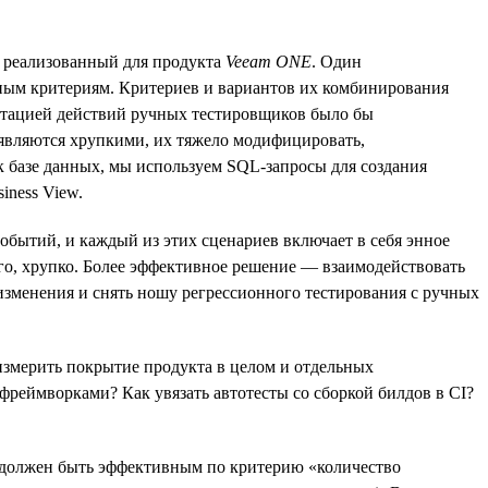
, реализованный для продукта
Veeam ONE
. Один
чным критериям. Критериев и вариантов их комбинирования
митацией действий ручных тестировщиков было бы
 являются хрупкими, их тяжело модифицировать,
к базе данных, мы используем SQL-запросы для создания
iness View.
событий, и каждый из этих сценариев включает в себя энное
ого, хрупко. Более эффективное решение — взаимодействовать
 изменения и снять ношу регрессионного тестирования с ручных
 измерить покрытие продукта в целом и отдельных
фреймворками? Как увязать автотесты со сборкой билдов в CI?
т должен быть эффективным по критерию «количество