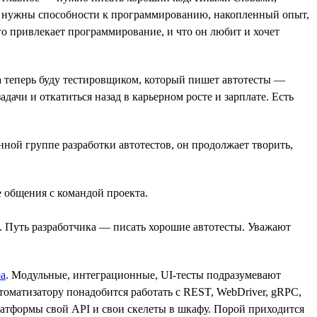
ого нужны способности к программированию, накопленный опыт,
го привлекает программирование, и что он любит и хочет
 а теперь буду тестировщиком, который пишет автотесты —
ачи и откатиться назад в карьерном росте и зарплате. Есть
нной группе разработки автотестов, он продолжает творить,
е общения с командой проекта.
ть. Путь разработчика — писать хорошие автотесты. Уважают
а
. Модульные, интеграционные, UI-тесты подразумевают
томатизатору понадобится работать с REST, WebDriver, gRPC,
платформы свой API и свои скелеты в шкафу. Порой приходится