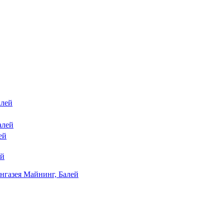
алей
алей
ей
ей
нгазея Майнинг, Балей