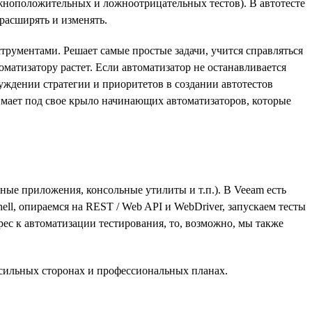
жноположительных и ложноотрицательных тестов). В автотесте
расширять и изменять.
рументами. Решает самые простые задачи, учится справляться
оматизатору растет. Если автоматизатор не останавливается
суждении стратегии и приоритетов в создании автотестов
нимает под свое крыло начинающих автоматизаторов, которые
е приложения, консольные утилиты и т.п.). В Veeam есть
ell, опираемся на REST / Web API и WebDriver, запускаем тесты
ерес к автоматизации тестирования, то, возможно, мы также
 сильных сторонах и профессиональных планах.