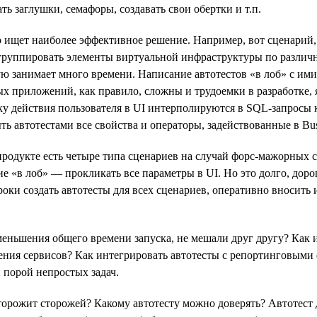
ь заглушки, семафоры, создавать свои обертки и т.п.
ор ищет наиболее эффективное решение. Например, вот сценарий
т группировать элементы виртуальной инфраструктуры по разли
ую занимает много времени. Написание автотестов «в лоб» с и
х приложений, как правило, сложны и трудоемки в разработке,
у действия пользователя в UI интерполируются в SQL-запросы 
ь автотестами все свойства и операторы, задействованные в Bus
 продукте есть четыре типа сценариев на случай форс-мажорных 
е «в лоб» — прокликать все параметры в UI. Но это долго, дор
роки создать автотесты для всех сценариев, оперативно вносить
уменьшения общего времени запуска, не мешали друг другу? Как
ения сервисов? Как интегрировать автотесты с репортинговыми 
и порой непростых задач.
сторожит сторожей? Какому автотесту можно доверять? Автотес