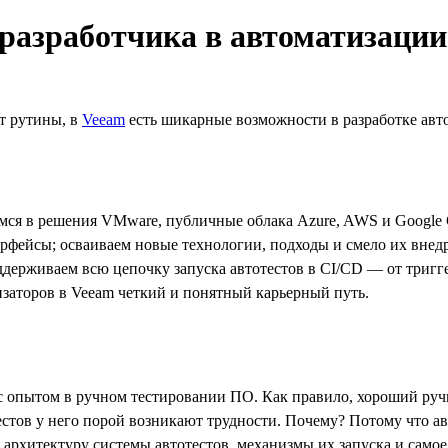
 разработчика в автоматизаци
т рутины, в
Veeam
есть шикарные возможности в разработке авто
емся в решения VMware, публичные облака Azure, AWS и Google 
ерфейсы; осваиваем новые технологии, подходы и смело их вне
держиваем всю цепочку запуска автотестов в CI/CD — от тригге
тизаторов в Veeam четкий и понятный карьерный путь.
с опытом в ручном тестировании ПО. Как правило, хороший ручн
естов у него порой возникают трудности. Почему? Потому что а
 архитектуру системы автотестов, механизмы их запуска и само