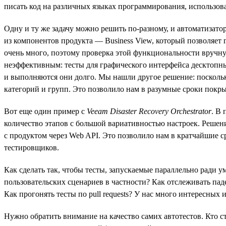
писать код на различных языках программирования, использоват
Одну и ту же задачу можно решить по-разному, и автоматизат
из компонентов продукта — Business View, который позволяе
очень много, поэтому проверка этой функциональности вручн
неэффективным: тесты для графического интерфейса десктопны
и выполняются они долго. Мы нашли другое решение: поскольк
категорий и групп. Это позволило нам в разумные сроки покрыт
Вот еще один пример с
Veeam Disaster Recovery Orchestrator
. В
количество этапов c большой вариативностью настроек. Решени
с продуктом через Web API. Это позволило нам в кратчайшие с
тестировщиков.
Как сделать так, чтобы тесты, запускаемые параллельно ради 
пользовательских сценариев в частности? Как отслеживать пад
Как прогонять тесты по pull requests? У нас много интересных 
Нужно обратить внимание на качество самих автотестов. Кто 