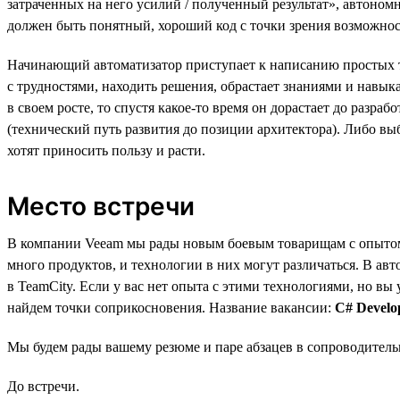
затраченных на него усилий / полученный результат», автоно
должен быть понятный, хороший код с точки зрения возможнос
Начинающий автоматизатор приступает к написанию простых те
с трудностями, находить решения, обрастает знаниями и навыка
в своем росте, то спустя какое-то время он дорастает до разр
(технический путь развития до позиции архитектора). Либо в
хотят приносить пользу и расти.
Место встречи
В компании Veeam мы рады новым боевым товарищам с опытом 
много продуктов, и технологии в них могут различаться. В авт
в TeamCity. Если у вас нет опыта с этими технологиями, но вы
найдем точки соприкосновения. Название вакансии:
C# Develo
Мы будем рады вашему резюме и паре абзацев в сопроводительн
До встречи.