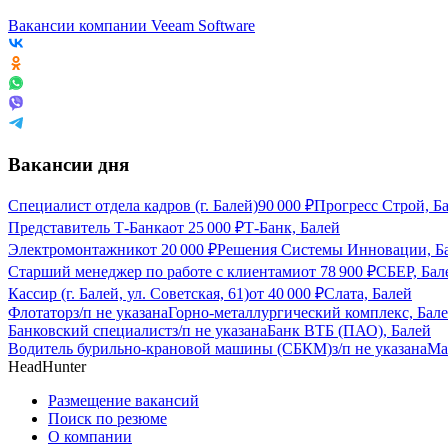
Вакансии компании Veeam Software
Вакансии дня
Специалист отдела кадров (г. Балей)
90 000
₽
Прогресс Строй, Б
Представитель Т-Банка
от
25 000
₽
Т-Банк, Балей
Электромонтажник
от
20 000
₽
Решения Системы Инновации, Б
Старший менеджер по работе с клиентами
от
78 900
₽
СБЕР, Бал
Кассир (г. Балей, ул. Советская, 61)
от
40 000
₽
Слата, Балей
Флотатор
з/п не указана
Горно-металлургический комплекс, Бал
Банковский специалист
з/п не указана
Банк ВТБ (ПАО), Балей
Водитель бурильно-крановой машины (СБКМ)
з/п не указана
Ма
HeadHunter
Размещение вакансий
Поиск по резюме
О компании