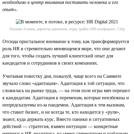
необходимо в центр внимания поставить человека и его
опыт»
.
Наталия Ахмина, директор дивизиона, лидер трайба «HR-платформа», Сбер
Отсюда пристальное внимание к тому, как трансформируется
роль HR в стремительно меняющемся мире, что они делают
для того, чтобы создать лучший клиентский опыт для
кандидатов и сотрудников в своих компаниях.
Учитывая повестку дня, пожалуй, чаще всего на Саммите
звучало слово «адаптация». Адаптация к той ситуации, что
сложилась на рынке труда, — на этом поле игры мяч перешел
к кандидатам. Адаптация к переменам, которые неизбежны и
непредсказуемы из-за пандемии. Адаптация к тем вызовам,
что ставит бизнес, и не всегда те, кто находится у «руля»,
знают, куда держать курс. Вместо паники и ситуативных
действий — стратегия, взамен интуиции — конкретные
метрики и HR-аналитика, на смену стереотипам и шаблонам