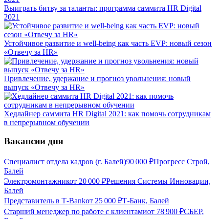
Выиграть битву за таланты: программа саммита HR Digital
2021
Устойчивое развитие и well-being как часть EVP: новый сезон
«Отвечу за HR»
Привлечение, удержание и прогноз увольнения: новый
выпуск «Отвечу за HR»
Хедлайнер саммита HR Digital 2021: как помочь сотрудникам
в непрерывном обучении
Вакансии дня
Специалист отдела кадров (г. Балей)
90 000
₽
Прогресс Строй,
Балей
Электромонтажник
от
20 000
₽
Решения Системы Инновации,
Балей
Представитель в Т-Bank
от
25 000
₽
Т-Банк, Балей
Старший менеджер по работе с клиентами
от
78 900
₽
СБЕР,