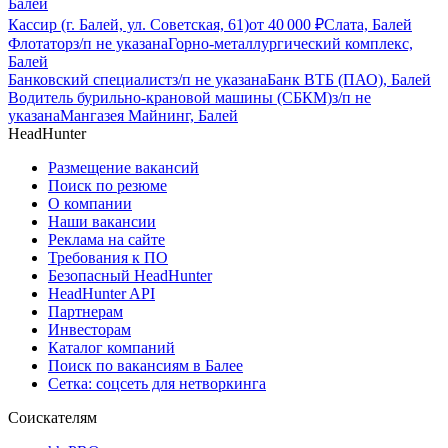
Балей
Кассир (г. Балей, ул. Советская, 61)
от
40 000
₽
Слата, Балей
Флотатор
з/п не указана
Горно-металлургический комплекс,
Балей
Банковский специалист
з/п не указана
Банк ВТБ (ПАО), Балей
Водитель бурильно-крановой машины (СБКМ)
з/п не
указана
Мангазея Майнинг, Балей
HeadHunter
Размещение вакансий
Поиск по резюме
О компании
Наши вакансии
Реклама на сайте
Требования к ПО
Безопасный HeadHunter
HeadHunter API
Партнерам
Инвесторам
Каталог компаний
Поиск по вакансиям в Балее
Сетка: соцсеть для нетворкинга
Соискателям