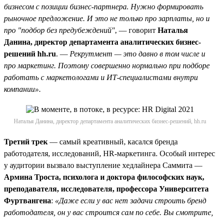
бизнесом с позиции бизнес-партнера. Нужно формировать
рыночное предложение. И это не только про зарплаты, но и
про "подбор без предубеждений"
, — говорит
Наталья
Данина, директор департамента аналитических бизнес-
решений hh.ru
. —
Рекрутмент — это давно в том числе и
про маркетинг. Поэтому совершенно нормально при подборе
работать с маркетологами и ИТ-специалистами внутри
компании»
.
Наталья Данина, директор департамента аналитических бизнес-решений, hh.ru
Третий трек
— самый креативный, касался бренда
работодателя, исследований, HR-маркетинга. Особый интерес
у аудитории вызвало выступление хедлайнера Саммита —
Армина Троста, психолога и доктора философских наук,
преподавателя, исследователя, профессора Университета
Фуртвангена
:
«Даже если у вас нет задачи строить бренд
работодателя, он у вас строится сам по себе. Вы смотрите,