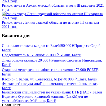
Рынок труда в Архангельской области: итоги III квартала 2021
года
Рынок труда Ленинградской области по итогам III квартала
2021 года
Вакансии дня
Специалист отдела кадров (г. Балей)
90 000
₽
Прогресс Строй,
Балей
Представитель в Т-Банк
от
25 000
₽
Т-Банк, Балей
Электромонтажник
от
20 000
₽
Решения Системы Инновации,
Балей
Старший менеджер по работе с клиентами
от
78 900
₽
СБЕР,
Балей
Кассир (г. Балей, ул. Советская, 61)
от
40 000
₽
Слата, Балей
Флотатор
з/п не указана
Горно-металлургический комплекс,
Балей
Банковский специалист
з/п не указана
Банк ВТБ (ПАО), Балей
Водитель бурильно-крановой машины (СБКМ)
з/п не
указана
Мангазея Майнинг, Балей
HeadHunter