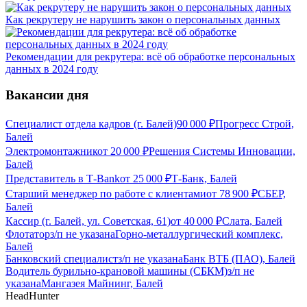
Как рекрутеру не нарушить закон о персональных данных
Рекомендации для рекрутера: всё об обработке персональных
данных в 2024 году
Вакансии дня
Специалист отдела кадров (г. Балей)
90 000
₽
Прогресс Строй,
Балей
Электромонтажник
от
20 000
₽
Решения Системы Инновации,
Балей
Представитель в Т-Bank
от
25 000
₽
Т-Банк, Балей
Старший менеджер по работе с клиентами
от
78 900
₽
СБЕР,
Балей
Кассир (г. Балей, ул. Советская, 61)
от
40 000
₽
Слата, Балей
Флотатор
з/п не указана
Горно-металлургический комплекс,
Балей
Банковский специалист
з/п не указана
Банк ВТБ (ПАО), Балей
Водитель бурильно-крановой машины (СБКМ)
з/п не
указана
Мангазея Майнинг, Балей
HeadHunter