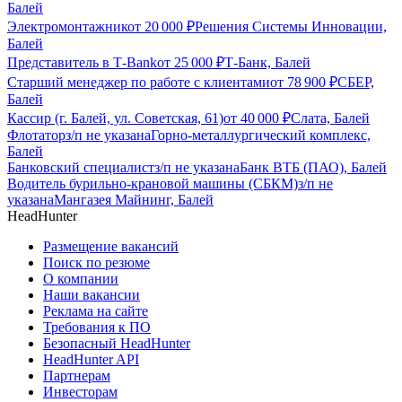
Балей
Электромонтажник
от
20 000
₽
Решения Системы Инновации,
Балей
Представитель в Т-Bank
от
25 000
₽
Т-Банк, Балей
Старший менеджер по работе с клиентами
от
78 900
₽
СБЕР,
Балей
Кассир (г. Балей, ул. Советская, 61)
от
40 000
₽
Слата, Балей
Флотатор
з/п не указана
Горно-металлургический комплекс,
Балей
Банковский специалист
з/п не указана
Банк ВТБ (ПАО), Балей
Водитель бурильно-крановой машины (СБКМ)
з/п не
указана
Мангазея Майнинг, Балей
HeadHunter
Размещение вакансий
Поиск по резюме
О компании
Наши вакансии
Реклама на сайте
Требования к ПО
Безопасный HeadHunter
HeadHunter API
Партнерам
Инвесторам