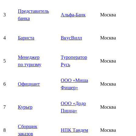
Представитель
3
Альфа-Банк
Москва
банка
4
Бариста
ВкусВилл
Москва
Менеджер
Туроператор
5
Москва
по туризму
Русь
ООО «Миша
6
Официант
Москва
Фишер»
ООО «Додо
7
Курьер
Москва
Пицца»
Сборщик
8
НПК Тандем
Москва
заказов